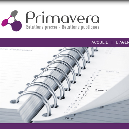
ACCUEIL
I
L'AGE