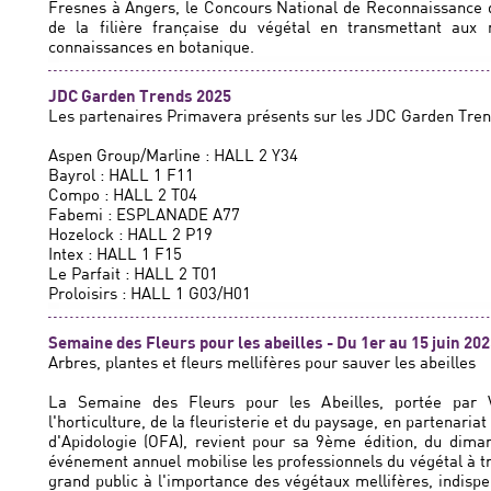
Fresnes à Angers, le Concours National de Reconnaissance de
de la filière française du végétal en transmettant au
connaissances en botanique.
JDC Garden Trends 2025
Les partenaires Primavera présents sur les JDC Garden Tren
Aspen Group/Marline : HALL 2 Y34
Bayrol : HALL 1 F11
Compo : HALL 2 T04
Fabemi : ESPLANADE A77
Hozelock : HALL 2 P19
Intex : HALL 1 F15
Le Parfait : HALL 2 T01
Proloisirs : HALL 1 G03/H01
Semaine des Fleurs pour les abeilles - Du 1er au 15 juin 20
Arbres, plantes et fleurs mellifères pour sauver les abeilles
La Semaine des Fleurs pour les Abeilles, portée par V
l'horticulture, de la fleuristerie et du paysage, en partenariat 
d'Apidologie (OFA), revient pour sa 9ème édition, du dim
événement annuel mobilise les professionnels du végétal à tr
grand public à l'importance des végétaux mellifères, indispe