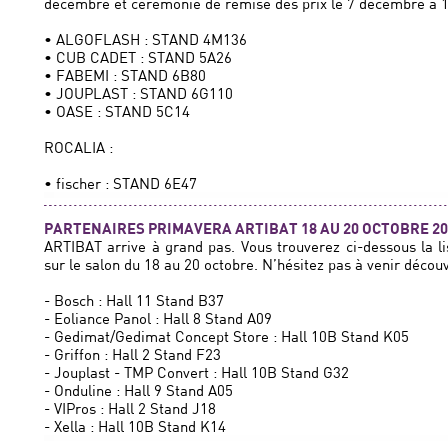
décembre et cérémonie de remise des prix le 7 décembre à 
• ALGOFLASH : STAND 4M136
• CUB CADET : STAND 5A26
• FABEMI : STAND 6B80
• JOUPLAST : STAND 6G110
• OASE : STAND 5C14
ROCALIA :
• fischer : STAND 6E47
PARTENAIRES PRIMAVERA ARTIBAT 18 AU 20 OCTOBRE 20
ARTIBAT arrive à grand pas. Vous trouverez ci-dessous la li
sur le salon du 18 au 20 octobre. N’hésitez pas à venir découv
- Bosch : Hall 11 Stand B37
- Eoliance Panol : Hall 8 Stand A09
- Gedimat/Gedimat Concept Store : Hall 10B Stand K05
- Griffon : Hall 2 Stand F23
- Jouplast - TMP Convert : Hall 10B Stand G32
- Onduline : Hall 9 Stand A05
- VIPros : Hall 2 Stand J18
- Xella : Hall 10B Stand K14