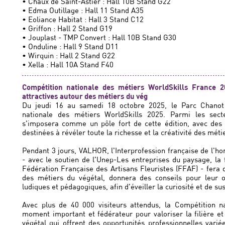
• Chaux de Saint-Astier : Hall 10B Stand G22
• Edma Outillage : Hall 11 Stand A35
• Eoliance Habitat : Hall 3 Stand C12
• Griffon : Hall 2 Stand G19
• Jouplast - TMP Convert : Hall 10B Stand G30
• Onduline : Hall 9 Stand D11
• Wirquin : Hall 2 Stand G22
• Xella : Hall 10A Stand F40
Compétition nationale des métiers WorldSkills France 
attractives autour des métiers du vég
Du jeudi 16 au samedi 18 octobre 2025, le Parc Chanot 
nationale des métiers WorldSkills 2025. Parmi les secte
s'imposera comme un pôle fort de cette édition, avec des 
destinées à révéler toute la richesse et la créativité des méti
Pendant 3 jours, VALHOR, l'Interprofession française de l'hort
- avec le soutien de l'Unep-Les entreprises du paysage, la
Fédération Française des Artisans Fleuristes (FFAF) - fera d
des métiers du végétal, donnera des conseils pour leur o
ludiques et pédagogiques, afin d'éveiller la curiosité et de su
Avec plus de 40 000 visiteurs attendus, la Compétition n
moment important et fédérateur pour valoriser la filière et
végétal qui offrent des opportunités professionnelles varié