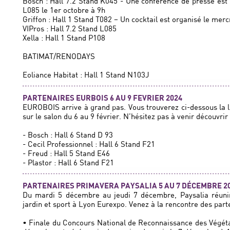
Bosch : Hall 7.2 Stand K045 - Une conférence de presse est 
L085 le 1er octobre à 9h
Griffon : Hall 1 Stand T082 – Un cocktail est organisé le mer
VIPros : Hall 7.2 Stand L085
Xella : Hall 1 Stand P108
BATIMAT/RENODAYS
Eoliance Habitat : Hall 1 Stand N103J
PARTENAIRES EURBOIS 6 AU 9 FEVRIER 2024
EUROBOIS arrive à grand pas. Vous trouverez ci-dessous la l
sur le salon du 6 au 9 février. N’hésitez pas à venir découvrir
- Bosch : Hall 6 Stand D 93
- Cecil Professionnel : Hall 6 Stand F21
- Freud : Hall 5 Stand E46
- Plastor : Hall 6 Stand F21
PARTENAIRES PRIMAVERA PAYSALIA 5 AU 7 DÉCEMBRE 2
Du mardi 5 décembre au jeudi 7 décembre, Paysalia réunira
jardin et sport à Lyon Eurexpo. Venez à la rencontre des part
• Finale du Concours National de Reconnaissance des Végét