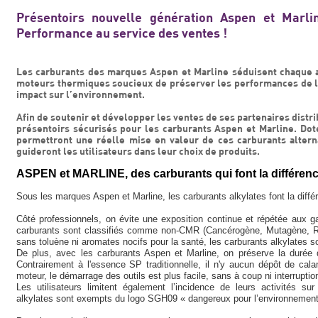
Présentoirs nouvelle génération Aspen et Marli
Performance au service des ventes !
Les carburants des marques Aspen et Marline séduisent chaque an
moteurs thermiques soucieux de préserver les performances de le
impact sur l’environnement.
Afin de soutenir et développer les ventes de ses partenaires dis
présentoirs sécurisés pour les carburants Aspen et Marline. Doté
permettront une réelle mise en valeur de ces carburants altern
guideront les utilisateurs dans leur choix de produits.
ASPEN et MARLINE, des carburants qui font la différen
Sous les marques Aspen et Marline, les carburants alkylates font la diffé
Côté professionnels, on évite une exposition continue et répétée aux g
carburants sont classifiés comme non-CMR (Cancérogène, Mutagène, R
sans toluène ni aromates nocifs pour la santé, les carburants alkylates s
De plus, avec les carburants Aspen et Marline, on préserve la durée
Contrairement à l'essence SP traditionnelle, il n'y aucun dépôt de cal
moteur, le démarrage des outils est plus facile, sans à coup ni interrupti
Les utilisateurs limitent également l’incidence de leurs activités su
alkylates sont exempts du logo SGH09 « dangereux pour l’environnement 