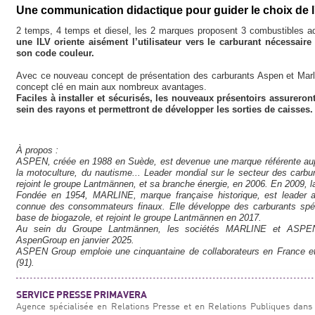
Une communication didactique pour guider le choix de l'
2 temps, 4 temps et diesel, les 2 marques proposent 3 combustibles ad
une ILV oriente aisément l’utilisateur vers le carburant nécessai
son code couleur.
Avec ce nouveau concept de présentation des carburants Aspen et Marl
concept clé en main aux nombreux avantages.
Faciles à installer et sécurisés, les nouveaux présentoirs assurero
sein des rayons et permettront de développer les sorties de caisses.
À propos :
ASPEN, créée en 1988 en Suède, est devenue une marque référente aup
la motoculture, du nautisme... Leader mondial sur le secteur des carburan
rejoint le groupe Lantmännen, et sa branche énergie, en 2006. En 2009, la 
Fondée en 1954, MARLINE, marque française historique, est leader 
connue des consommateurs finaux. Elle développe des carburants spéci
base de biogazole, et rejoint le groupe Lantmännen en 2017.
Au sein du Groupe Lantmännen, les sociétés MARLINE et ASPEN 
AspenGroup en janvier 2025.
ASPEN Group emploie une cinquantaine de collaborateurs en France et
(91).
SERVICE PRESSE PRIMAVERA
Agence spécialisée en Relations Presse et en Relations Publiques dans 