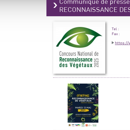
Communiqué de press
RECONNAISSANCE DE
Tel :
Fax :
https:/