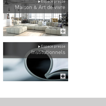
Espace presse
Maison
Art de vivre
&
Espace presse
Institutionnels