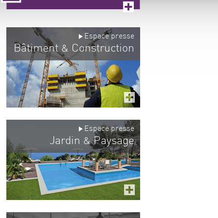
Espace presse
Bâtiment
Construction
&
Espace presse
Jardin
Paysage
&