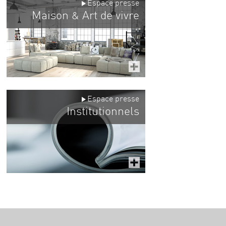
Espace presse
Maison
Art de vivre
&
Espace presse
Institutionnels