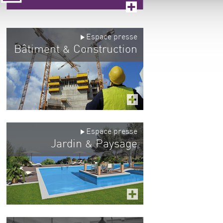
Espace presse
Bâtiment
Construction
&
Espace presse
Jardin
Paysage
&