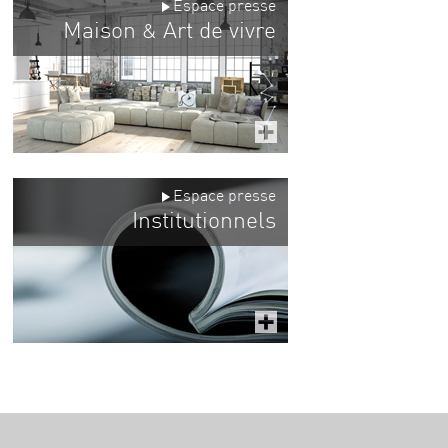
Espace presse
Maison
Art de vivre
&
Espace presse
Institutionnels