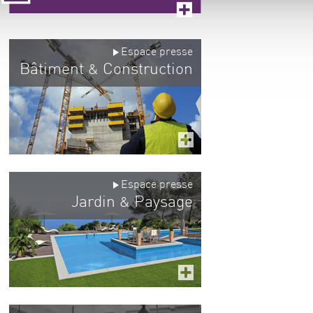
Espace presse
Bâtiment
Construction
&
Espace presse
Jardin
Paysage
&