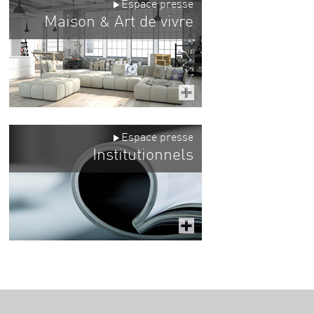
Espace presse
Maison
Art de vivre
&
Espace presse
Institutionnels