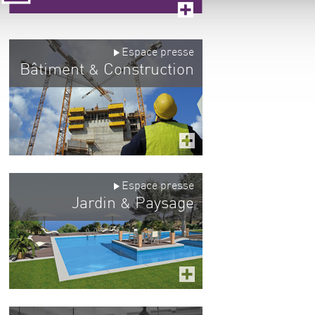
Espace presse
Bâtiment
Construction
&
Espace presse
Jardin
Paysage
&