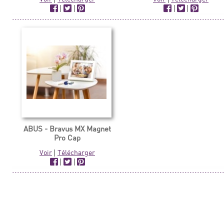
|
|
|
|
ABUS - Bravus MX Magnet
Pro Cap
Voir
|
Télécharger
|
|