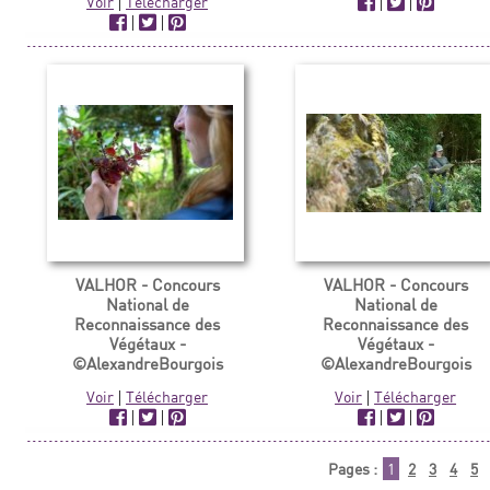
Voir
|
Télécharger
|
|
|
|
VALHOR - Concours
VALHOR - Concours
National de
National de
Reconnaissance des
Reconnaissance des
Végétaux -
Végétaux -
©AlexandreBourgois
©AlexandreBourgois
Voir
|
Télécharger
Voir
|
Télécharger
|
|
|
|
Pages :
1
2
3
4
5