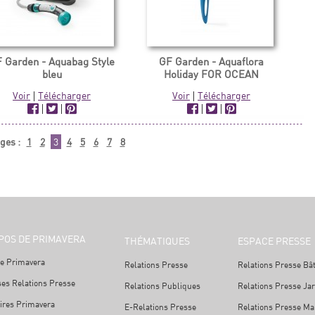
 Garden - Aquabag Style
GF Garden - Aquaflora
bleu
Holiday FOR OCEAN
Voir
|
Télécharger
Voir
|
Télécharger
|
|
|
|
ges :
1
2
3
4
5
6
7
8
POS DE PRIMAVERA
THÉMATIQUES
ESPACE PRESSE
e Primavera
Relations Presse
Relations Presse Bâ
ses Relations Presse
Relations Publiques
Relations Presse Ja
ires Primavera
E-Relations Presse
Relations Presse Mai