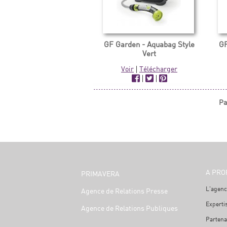
GF Garden - Aquabag Style
GF
Vert
Voir
|
Télécharger
|
|
Pa
A PRO
PRIMAVERA
L'agenc
Agence de Relations Presse
Experti
Agence de Relations Publiques
Partena