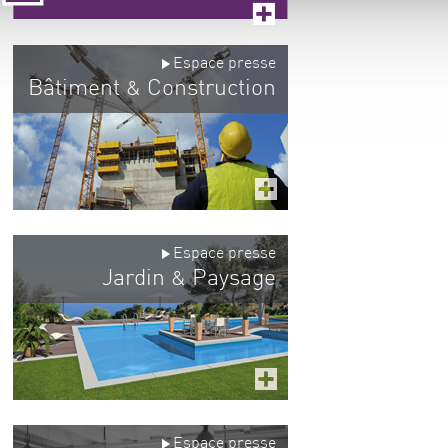
Espace presse
Bâtiment
Construction
&
Espace presse
Jardin
Paysage
&
Espace presse