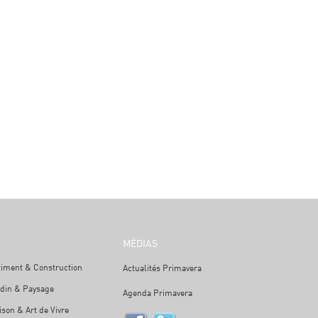
MÉDIAS
timent & Construction
Actualités Primavera
rdin & Paysage
Agenda Primavera
son & Art de Vivre