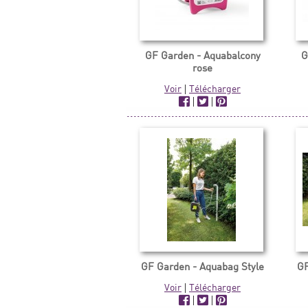
GF Garden - Aquabalcony
G
rose
Voir
|
Télécharger
|
|
GF Garden - Aquabag Style
GF
Voir
|
Télécharger
|
|