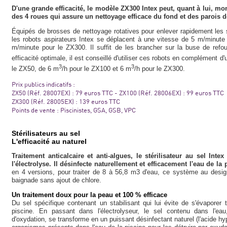
D'une grande efficacité, le modèle ZX300 Intex peut, quant à lui, mont
des 4 roues qui assure un nettoyage efficace du fond et des parois d
Équipés de brosses de nettoyage rotatives pour enlever rapidement les s
les robots aspirateurs Intex se déplacent à une vitesse de 5 m/minut
m/minute pour le ZX300. Il suffit de les brancher sur la buse de refo
efficacité optimale, il est conseillé d'utiliser ces robots en complément d
3
3
le ZX50, de 6 m
/h pour le ZX100 et 6 m
/h pour le ZX300.
Prix publics indicatifs :
ZX50 (Réf. 28007EX) : 79 euros TTC - ZX100 (Réf. 28006EX) : 99 euros TTC
ZX300 (Réf. 28005EX) : 139 euros TTC
Points de vente : Piscinistes, GSA, GSB, VPC
Stérilisateurs au sel
L'efficacité au naturel
Traitement anticalcaire et anti-algues, le stérilisateur au sel Int
l'électrolyse. Il désinfecte naturellement et efficacement l'eau de l
en 4 versions, pour traiter de 8 à 56,8 m3 d'eau, ce système au design
baignade sans ajout de chlore.
Un traitement doux pour la peau et 100 % efficace
Du sel spécifique contenant un stabilisant qui lui évite de s'évaporer tr
piscine. En passant dans l'électrolyseur, le sel contenu dans l'eau,
d'oxydation, se transforme en un puissant désinfectant naturel (l'acide hyp