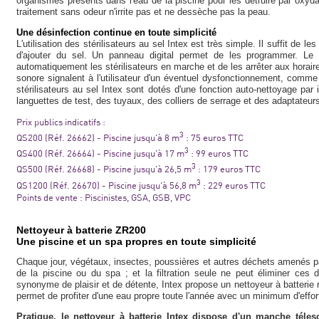
organismes présents dans l'eau de la piscine pour les détruire par oxyda
traitement sans odeur n'irrite pas et ne dessèche pas la peau.
Une désinfection continue en toute simplicité
L'utilisation des stérilisateurs au sel Intex est très simple. Il suffit de les
d'ajouter du sel. Un panneau digital permet de les programmer. Le
automatiquement les stérilisateurs en marche et de les arrêter aux hora
sonore signalent à l'utilisateur d'un éventuel dysfonctionnement, comm
stérilisateurs au sel Intex sont dotés d'une fonction auto-nettoyage par 
languettes de test, des tuyaux, des colliers de serrage et des adaptate
Prix publics indicatifs :
3
QS200 (Réf. 26662) - Piscine jusqu'à 8 m
: 75 euros TTC
3
QS400 (Réf. 26664) - Piscine jusqu'à 17 m
: 99 euros TTC
3
QS500 (Réf. 26668) - Piscine jusqu'à 26,5 m
: 179 euros TTC
3
QS1200 (Réf. 26670) - Piscine jusqu'à 56,8 m
: 229 euros TTC
Points de vente : Piscinistes, GSA, GSB, VPC
Nettoyeur à batterie ZR200
Une piscine et un spa propres en toute simplicité
Chaque jour, végétaux, insectes, poussières et autres déchets amenés pa
de la piscine ou du spa ; et la filtration seule ne peut éliminer ces 
synonyme de plaisir et de détente, Intex propose un nettoyeur à batterie 
permet de profiter d'une eau propre toute l'année avec un minimum d'effor
Pratique, le nettoyeur à batterie Intex dispose d'un manche téle