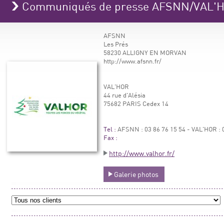
Communiqués de presse AFSNN/VAL'
AFSNN
Les Prés
58230 ALLIGNY EN MORVAN
http://www.afsnn.fr/
VAL'HOR
44 rue d'Alésia
75682 PARIS Cedex 14
Tel :
AFSNN : 03 86 76 15 54 - VAL'HOR : 0
Fax :
http://www.valhor.fr/
Galerie photos