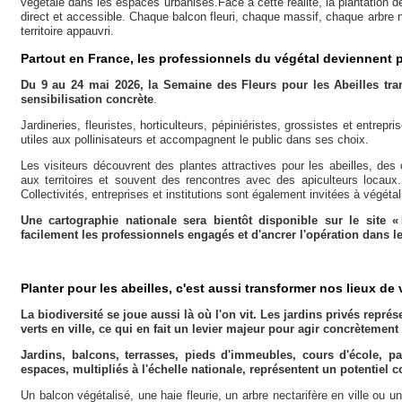
végétale dans les espaces urbanisés.Face à cette réalité, la plantation 
direct et accessible. Chaque balcon fleuri, chaque massif, chaque arbre n
territoire appauvri.
Partout en France, les professionnels du végétal deviennent 
Du 9 au 24 mai 2026, la Semaine des Fleurs pour les Abeilles tra
sensibilisation concrète
.
Jardineries, fleuristes, horticulteurs, pépiniéristes, grossistes et entr
utiles aux pollinisateurs et accompagnent le public dans ses choix.
Les visiteurs découvrent des plantes attractives pour les abeilles, des
aux territoires et souvent des rencontres avec des apiculteurs locaux.
Collectivités, entreprises et institutions sont également invitées à végéta
Une cartographie nationale sera bientôt disponible sur le site « Le
facilement les professionnels engagés et d'ancrer l'opération dans les
Planter pour les abeilles, c'est aussi transformer nos lieux de 
La biodiversité se joue aussi là où l'on vit. Les jardins privés repr
verts en ville, ce qui en fait un levier majeur pour agir concrètement
Jardins, balcons, terrasses, pieds d'immeubles, cours d'école, pa
espaces, multipliés à l'échelle nationale, représentent un potentiel 
Un balcon végétalisé, une haie fleurie, un arbre nectarifère en ville ou 