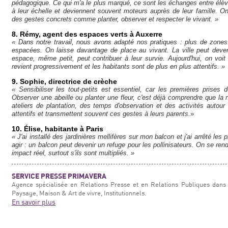
pédagogique. Ce qui m'a le plus marqué, ce sont les échanges entre élève
à leur échelle et deviennent souvent moteurs auprès de leur famille. O
des gestes concrets comme planter, observer et respecter le vivant. »
8. Rémy, agent des espaces verts à Auxerre
« Dans notre travail, nous avons adapté nos pratiques : plus de zones 
espacées. On laisse davantage de place au vivant. La ville peut deveni
espace, même petit, peut contribuer à leur survie. Aujourd'hui, on voit
revient progressivement et les habitants sont de plus en plus attentifs. »
9. Sophie, directrice de crèche
« Sensibiliser les tout-petits est essentiel, car les premières prises
Observer une abeille ou planter une fleur, c'est déjà comprendre que la
ateliers de plantation, des temps d'observation et des activités autou
attentifs et transmettent souvent ces gestes à leurs parents.
»
10. Élise, habitante à Paris
« J'ai installé des jardinières mellifères sur mon balcon et j'ai arrêté le
agir : un balcon peut devenir un refuge pour les pollinisateurs. On se re
impact réel, surtout s'ils sont multipliés. »
SERVICE PRESSE PRIMAVERA
Agence spécialisée en Relations Presse et en Relations Publiques dans 
Paysage, Maison & Art de vivre, Institutionnels.
En savoir plus