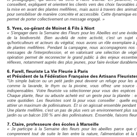
conseillent, expliquent et orientent les clients vers des choix favorables 
la mise en avant des plantes mellifères, mais aussi à travers des anima
pour sensibiliser de manière concrète et accessible. Cette dynamique est 
permet de porter collectivement un message engagé. »
5. Yves, co-gérant de Moinet & Fils à Niort
« S'engager dans la Semaine des Fleurs pour les Abeilles est une éviden
de la biodiversité. Bien au-delà de notre activité, c'est un suje
qu'horticulteurs et acteurs du végétal, nous avons un rôle exemplaire à j
de plantes mellifères. Pendant la campagne, nous accompagnons nos cli
messages de l'interprofession, et en valorisant une sélection de vég
opération permet de reconnecter le grand public à des enjeux essentiel
réflexes, notamment auprès des plus jeunes, pour faire évoluer durableme
6. Farell, fleuriste La Vie Fleurie à Paris
et Président de la Fédération Française des Artisans Fleuriste
"Un simple balcon ou un petit jardin peut devenir un refuge pour les a
comme la lavande, le thym ou la pivoine, vous offrez une source de 
indispensables. Votre fleuriste va sélectionner pour vous des espèces l
Chaque plante, fleur ou arbuste acheté est un geste pour la planète : el
votre quotidien. Les fleuristes sont là pour vous conseiller : quelle e
attirer un maximum de pollinisateurs. Et si on agissait ensemble pendant
Une plante mellifère, c'est un pas de plus vers un environnement plus sa
jardin ou un balcon 100 % ami des pollinisateurs. Ensemble, faisons fleurir
7. Claire, professeure des écoles à Marseille
« Je participe à la Semaine des fleurs pour les abeilles parce que c
comprennent tout de suite le lien entre la nature, l'alimentation et la b