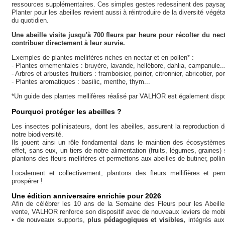
ressources supplémentaires. Ces simples gestes redessinent des paysage
Planter pour les abeilles revient aussi à réintroduire de la diversité végé
du quotidien.
Une abeille visite jusqu'à 700 fleurs par heure pour récolter du ne
contribuer directement à leur survie.
Exemples de plantes mellifères riches en nectar et en pollen* :
- Plantes ornementales : bruyère, lavande, hellébore, dahlia, campanule..
- Arbres et arbustes fruitiers : framboisier, poirier, citronnier, abricotier, p
- Plantes aromatiques : basilic, menthe, thym...
*Un guide des plantes mellifères réalisé par VALHOR est également dispo
Pourquoi protéger les abeilles ?
Les insectes pollinisateurs, dont les abeilles, assurent la reproductio
notre biodiversité.
Ils jouent ainsi un rôle fondamental dans le maintien des écosystèmes
effet, sans eux, un tiers de notre alimentation (fruits, légumes, graines
plantons des fleurs mellifères et permettons aux abeilles de butiner, pollin
Localement et collectivement, plantons des fleurs mellifières et perm
prospérer !
Une édition anniversaire enrichie pour 2026
Afin de célébrer les 10 ans de la Semaine des Fleurs pour les Abeill
vente, VALHOR renforce son dispositif avec de nouveaux leviers de mobil
• de nouveaux supports,
plus pédagogiques et visibles,
intégrés aux