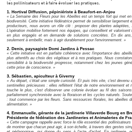
les pollinisateurs et à faire évoluer les pratiques.
1. Hortival Diffusion, pépiniériste à Beaufort-en-Anjou
« La Semaine des Fleurs pour les Abeilles est un temps fort qui met en 
biodiversité. Cette initiative fédératrice permet de sensibiliser largement
producteurs, nous avons un rôle clé : proposer des plantes adaptées
L'opération mobilise fortement nos équipes, qui conseillent et valorisent 
en plus engagés et en demande de solutions concrètes. En dix ans, 
seulement à embellir, mais à agir durablement pour l'environnement. »
2. Denis, paysagiste Domi Jardins à Pessac
« Cette initiative est en parfaite cohérence avec l'importance des abeill
plus attentifs au choix des végétaux et à nos pratiques. Nous constatons
sensibilité à la biodiversité progresse, notamment chez les jeunes géné
cette prise de conscience. »
3. Sébastien, apiculteur à Giverny
« Au départ, c'était une simple curiosité. Et puis très vite, c'est deven
sentinelles précieuses : elles reflètent l'état de notre environnement et
touche le plus, c'est d'observer une colonie évoluer au fil des saisons
parfaitement synchronisée avec la floraison et les cycles naturels. Soute
: tout commence par les fleurs. Sans ressources florales, les abeilles di
alimentation. »
4. Emmanuelle, gérante de la jardinerie Villaverde Bourg en B
Présidente de fédération des Jardineries et Animaleries de Fr
« Cette campagne rappelle avec force le rôle essentiel des pollinisateurs d
de montrer que chacun peut agir, à son échelle, à travers des gestes simple
et pédagogique, qui donne du sens à l'acte d'achat. En jardinerie, n