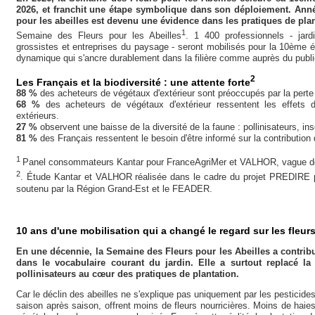
2026, et franchit une étape symbolique dans son déploiement. Anné
pour les abeilles est devenu une évidence dans les pratiques de pla
1
Semaine des Fleurs pour les Abeilles
. 1 400 professionnels - jardin
grossistes et entreprises du paysage - seront mobilisés pour la 10ème édi
dynamique qui s'ancre durablement dans la filière comme auprès du publi
2
Les Français et la biodiversité : une attente forte
88 %
des acheteurs de végétaux d'extérieur sont préoccupés par la perte 
68 %
des acheteurs de végétaux d'extérieur ressentent les effets
extérieurs.
27 %
observent une baisse de la diversité de la faune : pollinisateurs, in
81 %
des Français ressentent le besoin d'être informé sur la contribution 
1
Panel consommateurs Kantar pour FranceAgriMer et VALHOR, vague de
2
. Étude Kantar et VALHOR réalisée dans le cadre du projet PREDIRE po
soutenu par la Région Grand-Est et le FEADER.
10 ans d'une mobilisation qui a changé le regard sur les fleurs
En une décennie, la Semaine des Fleurs pour les Abeilles a contribué
dans le vocabulaire courant du jardin. Elle a surtout replacé la
pollinisateurs au cœur des pratiques de plantation.
Car le déclin des abeilles ne s'explique pas uniquement par les pesticides 
saison après saison, offrent moins de fleurs nourricières. Moins de haies