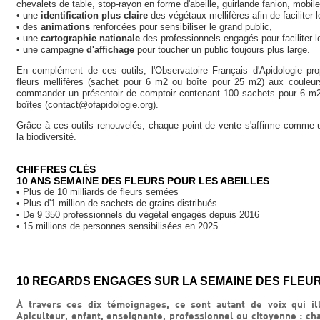
chevalets de table, stop-rayon en forme d'abeille, guirlande fanion, mobil
• une
identification plus claire
des végétaux mellifères afin de faciliter 
• des
animations
renforcées pour sensibiliser le grand public,
• une
cartographie nationale
des professionnels engagés pour faciliter l
• une campagne
d'affichage
pour toucher un public toujours plus large.
En complément de ces outils, l'Observatoire Français d'Apidologie p
fleurs mellifères (sachet pour 6 m2 ou boîte pour 25 m2) aux couleur
commander un présentoir de comptoir contenant 100 sachets pour 6 m2
boîtes (contact@ofapidologie.org).
Grâce à ces outils renouvelés, chaque point de vente s'affirme comme un 
la biodiversité.
CHIFFRES CLÉS
10 ANS SEMAINE DES FLEURS POUR LES ABEILLES
• Plus de 10 milliards de fleurs semées
• Plus d'1 million de sachets de grains distribués
• De 9 350 professionnels du végétal engagés depuis 2016
• 15 millions de personnes sensibilisées en 2025
10 REGARDS ENGAGES SUR LA SEMAINE DES FLEUR
À travers ces dix témoignages, ce sont autant de voix qui ill
Apiculteur, enfant, enseignante, professionnel ou citoyenne : ch