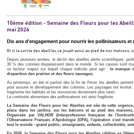
10ème édition - Semaine des Fleurs pour les Abeil
mai 2026
Dix ans d'engagement pour nourrir les pollinisateurs et ref
Et si la survie des abeilles se jouait aussi au pied de nos maisons, 
Depuis plusieurs années, le déclin des abeilles alerte scientifiques, pr
30 % des colonies disparaissent dans le monde. Si les causes sont multi
un facteur majeur sur lequel chaque individu peut agir :
le manque de
disparition des prairies et des fleurs sauvages.
Au printemps, en été et parfois dès la fin de l'hiver, les abeilles peine
pour assurer le développement des colonies. Les paysages ont évolué, l
fragmente les habitats et les ressources deviennent plus rares.
La continuité alimentaire des pollinisateurs est ainsi fragilisée.
La Semaine des Fleurs pour les Abeilles est née de cette urgence,
place dans les jardins, sur les balcons et au pied des maisons, 
Organisée par VALHOR (Interprofession française de l'horticult
l'Observatoire Français d'Apidologie (OFA), l'opération s'est tra
tout le monde - grand public, enseignants, enfants, collectivités, ent
En 2026, la Semaine des Fleurs pour les Abeilles célèbre sa 10èm