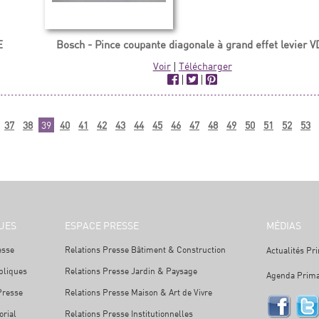
E
Bosch - Pince coupante diagonale à grand effet levier 
Voir
|
Télécharger
|
|
37
38
39
40
41
42
43
44
45
46
47
48
49
50
51
52
53
UES
ESPACE PRESSE
MÉDIAS
esse
Relations Presse Bâtiment & Construction
Actualités Pr
bliques
Relations Presse Jardin & Paysage
Agenda Prima
Presse
Relations Presse Maison & Art de Vivre
orial
Relations Presse Institutionnelles