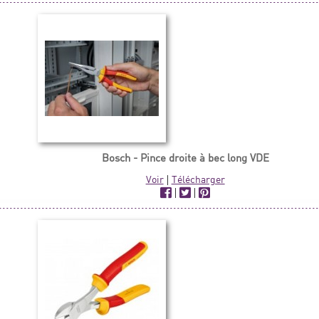
Bosch - Pince droite à bec long VDE
Voir
|
Télécharger
|
|