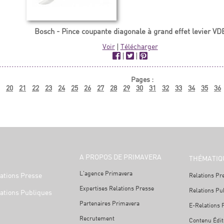
Bosch - Pince coupante diagonale à grand effet levier VD
Voir
|
Télécharger
|
|
Pages :
20
21
22
23
24
25
26
27
28
29
30
31
32
33
34
35
36
A PROPOS DE PRIMAVERA
THÉMATIQ
L'agence Primavera
ations Presse
Relations Pr
Expertises Relations Presse
Relations Pu
ations Publiques
Partenaires Primavera
E-Relations 
Recrutement
Contenu Édit