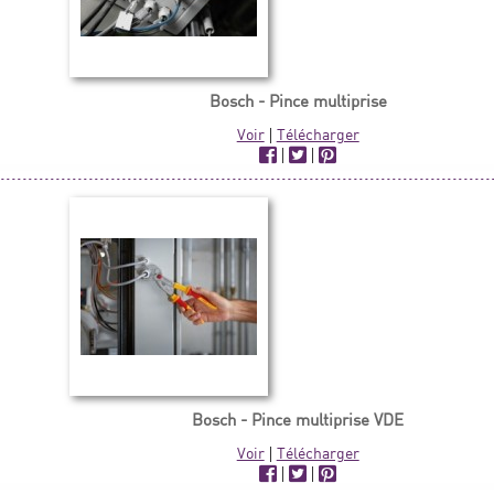
Bosch - Pince multiprise
Voir
|
Télécharger
|
|
Bosch - Pince multiprise VDE
Voir
|
Télécharger
|
|