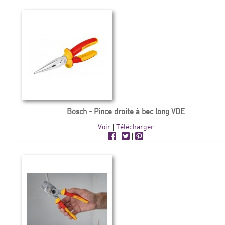
Bosch - Pince droite à bec long VDE
Voir
|
Télécharger
|
|