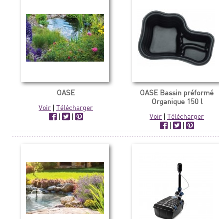
OASE
OASE Bassin préformé
Organique 150 l
Voir
|
Télécharger
|
|
Voir
|
Télécharger
|
|