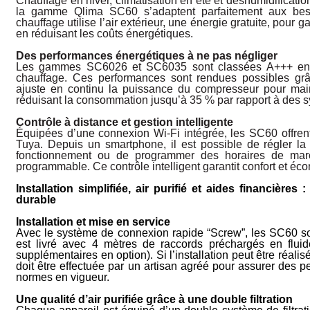
Chauffage en hiver, climatisation en été et déshumidificatio
la gamme Qlima SC60 s’adaptent parfaitement aux bes
chauffage utili­se l’air extérieur, une énergie gratuite, pour
en réduisant les coûts énergétiques.
Des performances énergétiques à ne pas négliger
Les gammes SC6026 et SC6035 sont classées A+++ en 
chauffage. Ces per­formances sont rendues possibles grâ
ajuste en continu la puissance du compresseur pour maint
réduisant la consommation jusqu’à 35 % par rapport à des 
Contrôle à distance et gestion intelli­gente
Équipées d’une connexion Wi-Fi intégrée, les SC60 offrent u
Tuya. Depuis un smartphone, il est possible de régler l
fonctionnement ou de programmer des horaires de march
program­mable. Ce contrôle intelligent garantit confort et éc
Installation simplifiée, air purifié et aides financières
durable
Installation et mise en service
Avec le système de connexion rapide “Screw”, les SC60 son
est livré avec 4 mètres de raccords préchargés en fluide 
supplé­mentaires en option). Si l’installation peut être réalis
doit être effectuée par un artisan agréé pour assurer des p
normes en vi­gueur.
Une qualité d’air purifiée grâce à une double filtration