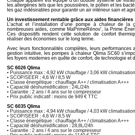
Chaque appareil est équipé d’un double système de filtratio
les allergènes tels que les poussières, le pollen et les bactéri
les gaz indésirables pour garantir un air intérieur
sain et agr
Un investissement rentable grâce aux aides financières
L’achat et l’installation d’une pompe à chaleur de l
nombreuses aides, comme MaPrimeRénov’, la Prime Énerg
Ces dispositifs rendent cette solution de confort ther­m
réaliser des économies sur le long terme.
Avec leurs fonctionnalités complètes, leurs performances ad
gestion intuitive, les pompes à chaleur Qlima SC60 s’imp
les foyers modernes en quête de confort, de technologie et
SC 6026 Qlima
• Puissance max : 4,92 kW chauffage / 3,06 kW climatisatio
• SCOP/SEER : 4,6 W / 8,5 W
• Classe énergétique : chauffage A++ / climatisation A+++
• Capacité déshumidification : 24L/24h
• Garantie : 2 ans / 4 ans sur le com­presseur
• Prix public indicatif : moins de
949 € TTC
SC 6035 Qlima
• Puissance max : 4,94 kW chauffage / 4,03 kW climatisatio
• SCOP/SEER : 4,6 W / 8,5 W
• Classe énergétique : chauffage A++ / climatisation A+++
• Capacité déshumidification : 28,8L/24h
• Garantie : 2 ans / 4 ans sur le com­presseur