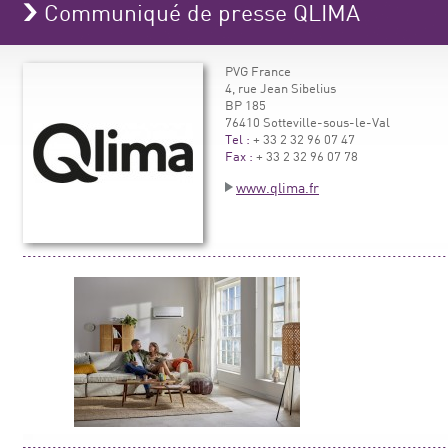
Communiqué de presse QLIMA
PVG France
4, rue Jean Sibelius
BP 185
76410 Sotteville-sous-le-Val
Tel :
+ 33 2 32 96 07 47
Fax :
+ 33 2 32 96 07 78
www.qlima.fr