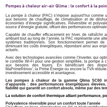
Pompes à chaleur air-air Qlima : le confort à la poin
La pompe à chaleur (PAC) s’impose au­jourd’hui comme un
aux besoins de chauffa­ge, de climatisation et de déshum
économies d’énergie significatives. Réversible et polyvalen
source d’énergie gratuite, offrant des performances optimale
Capable de chauffer efficacement en hiver, de rafraîchir ag
ambiant tout au long de l’année, la PAC représente une alt
sys­tèmes traditionnels. Son fonctionnement permet de 
diminuant les coûts énergétiques, répondant ainsi aux en
actuels.
Avec des technologies avancées comme l’Inverter, qui opti
le contrôle Wi-Fi pour une gestion simplifiée, la pompe à
aux besoins des foyers. En bénéficiant des disposi
MaPrimeRénov’, la Prime Énergie ou encore la TVA réduite,
investissement accessible et avantageux.
Les pompes à chaleur de la gamme Qlima SC60 inca
d’appareils : des performances énergétiques élevées, 
fiabilité qui garantit un confort absolu, même par des te
La solution de confort thermique alliant performance, p
Polyvalence réversible pour un confort toute l’année