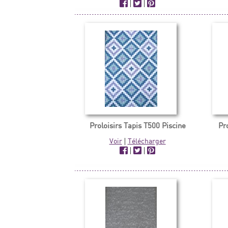
|
|
Proloisirs Tapis T500 Piscine
Pr
Voir
|
Télécharger
|
|