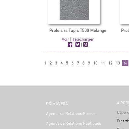
Proloisirs Tapis T500 Mélange
Prol
Voir
|
Télécharger
|
|
1
2
3
4
5
6
7
8
9
10
11
12
13
14
A PRO
PRIMAVERA
L'agenc
Agence de Relations Presse
Experti
Agence de Relations Publiques