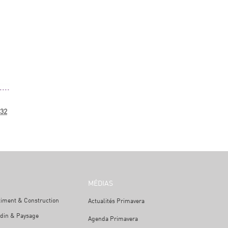
32
MÉDIAS
timent & Construction
Actualités Primavera
rdin & Paysage
Agenda Primavera