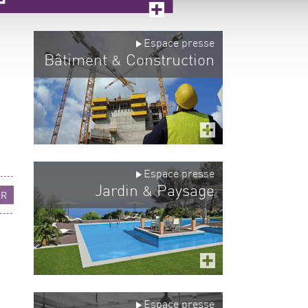
Espace presse
Bâtiment
Construction
&
Espace presse
Jardin
Paysage
&
UR
Espace presse