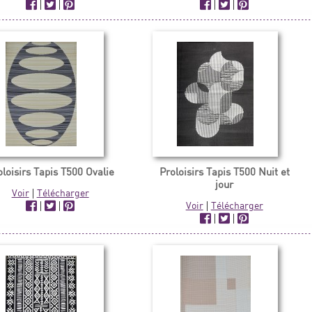
|
|
|
|
oloisirs Tapis T500 Ovalie
Proloisirs Tapis T500 Nuit et
jour
Voir
|
Télécharger
|
|
Voir
|
Télécharger
|
|