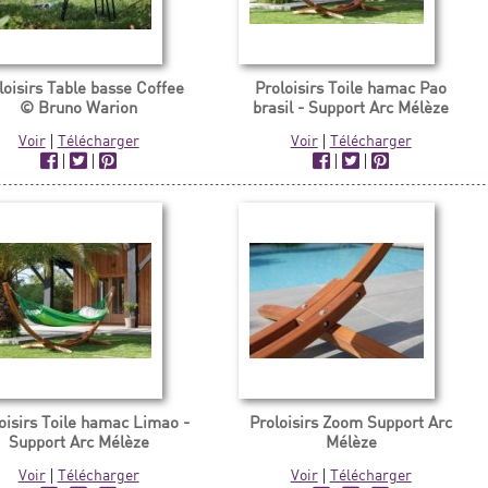
loisirs Table basse Coffee
Proloisirs Toile hamac Pao
© Bruno Warion
brasil - Support Arc Mélèze
Voir
|
Télécharger
Voir
|
Télécharger
|
|
|
|
oisirs Toile hamac Limao -
Proloisirs Zoom Support Arc
Support Arc Mélèze
Mélèze
Voir
|
Télécharger
Voir
|
Télécharger