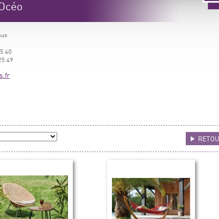
 Océo
aux
25 40
25 49
s.fr
RETO