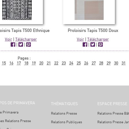
oisirs Tapis T500 Ethnique
Proloisirs Tapis T500 Doux
Voir
|
Télécharger
Voir
|
Télécharger
|
|
|
|
Pages :
15
16
17
18
19
20
21
22
23
24
25
26
27
28
29
30
31
POS DE PRIMAVERA
THÉMATIQUES
ESPACE PRESSE
e Primavera
Relations Presse
Relations Presse Bâ
ses Relations Presse
Relations Publiques
Relations Presse Ja