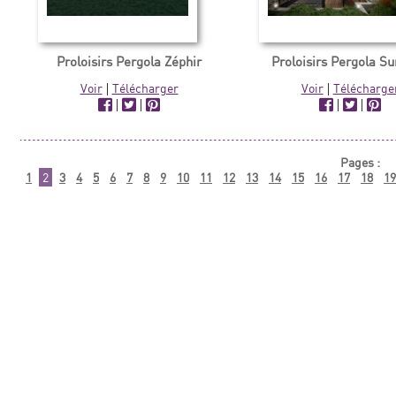
Proloisirs Pergola Zéphir
Proloisirs Pergola 
Voir
|
Télécharger
Voir
|
Télécharge
|
|
|
|
Pages :
1
2
3
4
5
6
7
8
9
10
11
12
13
14
15
16
17
18
19