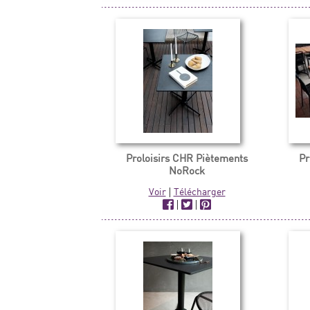
Proloisirs CHR Piètements
Pr
NoRock
Voir
|
Télécharger
|
|