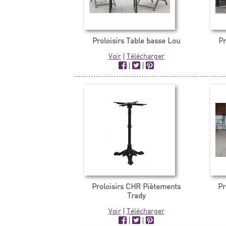
Proloisirs Table basse Lou
Pr
Voir
|
Télécharger
|
|
Proloisirs CHR Piètements
Pr
Trady
Voir
|
Télécharger
|
|