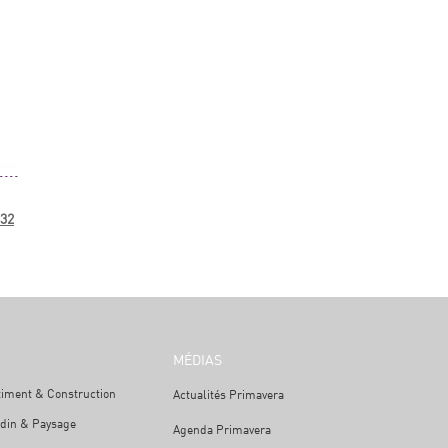
32
MÉDIAS
timent & Construction
Actualités Primavera
rdin & Paysage
Agenda Primavera