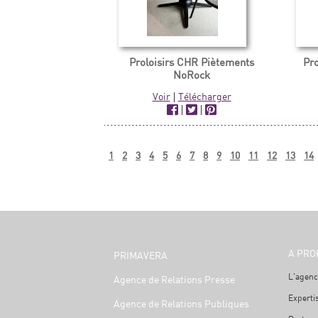
Proloisirs CHR Piètements
Pro
NoRock
Voir
|
Télécharger
|
|
1
2
3
4
5
6
7
8
9
10
11
12
13
14
A PRO
PRIMAVERA
L'agenc
Agence de Relations Presse
Experti
Agence de Relations Publiques