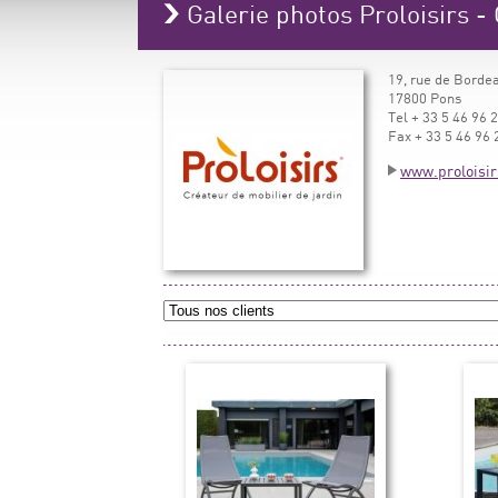
Galerie photos Proloisirs -
19, rue de Borde
17800 Pons
Tel + 33 5 46 96 
Fax + 33 5 46 96 
www.proloisir