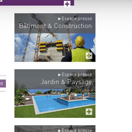
Espace presse
Bâtiment
Construction
&
Espace presse
Jardin
Paysage
&
UR
Espace presse