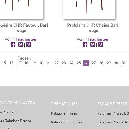
loisirs CHR Fauteuil Bari
Proloisirs CHR Chaise Bari
rouge
rouge
Voir
|
Télécharger
Voir
|
Télécharger
|
|
|
|
Pages :
15
16
17
18
19
20
21
22
23
24
25
26
27
28
29
30
31
POS DE PRIMAVERA
THÉMATIQUES
ESPACE PRESSE
e Primavera
Relations Presse
Relations Presse Bâ
ses Relations Presse
Relations Publiques
Relations Presse Ja