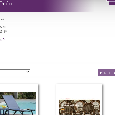
 Océo
aux
25 40
25 49
s.fr
RETO