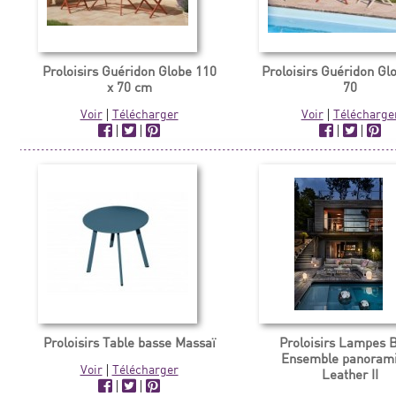
Proloisirs Guéridon Globe 110
Proloisirs Guéridon Gl
x 70 cm
70
Voir
|
Télécharger
Voir
|
Télécharge
|
|
|
|
Proloisirs Table basse Massaï
Proloisirs Lampes 
Ensemble panoram
Voir
|
Télécharger
Leather II
|
|