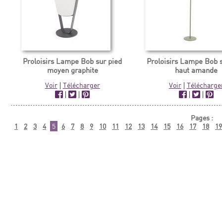
Proloisirs Lampe Bob sur pied
Proloisirs Lampe Bob s
moyen graphite
haut amande
Voir
|
Télécharger
Voir
|
Télécharge
|
|
|
|
Pages :
1
2
3
4
5
6
7
8
9
10
11
12
13
14
15
16
17
18
19