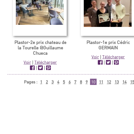
Plastor-2e prix chateau de
Plastor-1e prix Cédric
la Tourelle @Guillaume
GERMAIN
Chueca
Voir
|
Télécharger
Voir
|
Télécharger
|
|
|
|
Pages :
1
2
3
4
5
6
7
8
9
10
11
12
13
14
1