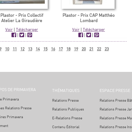
Plastor - Prix Collectif
Plastor - Prix CAP Matthéo
Atelier La Giraudière
Lombard
Voir
|
Télécharger
Voir
|
Télécharger
|
|
|
|
9
10
11
12
13
14
15
16
17
18
19
20
21
22
23
POS DE PRIMAVERA
THÉMATIQUES
ESPACE PRESSE
e Primavera
Relations Presse
Relations Presse Bâ
ses Relations Presse
Relations Publiques
Relations Presse Ja
ires Primavera
E-Relations Presse
Relations Presse Mai
ement
Contenu Éditorial
Relations Presse Ins