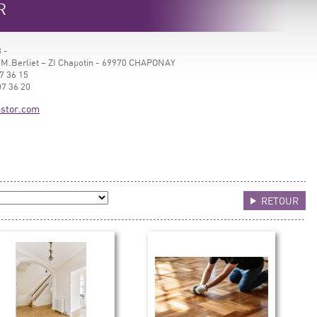
R
 -
 M.Berliet – ZI Chapotin - 69970 CHAPONAY
7 36 15
07 36 20
stor.com
RETOUR