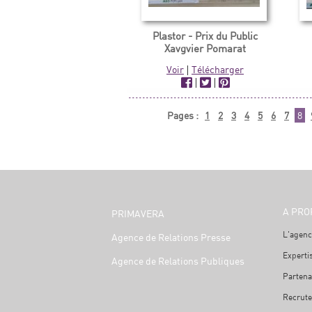
Plastor - Prix du Public
Xavgvier Pomarat
Voir
|
Télécharger
|
|
Pages :
1
2
3
4
5
6
7
8
A PRO
PRIMAVERA
L'agenc
Agence de Relations Presse
Experti
Agence de Relations Publiques
Partena
Recrut