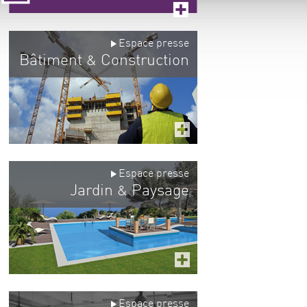
Espace presse
Bâtiment
Construction
&
Espace presse
Jardin
Paysage
&
Espace presse