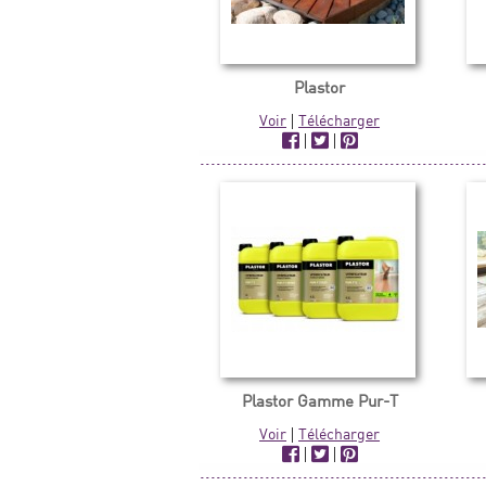
Plastor
Voir
|
Télécharger
|
|
Plastor Gamme Pur-T
Voir
|
Télécharger
|
|