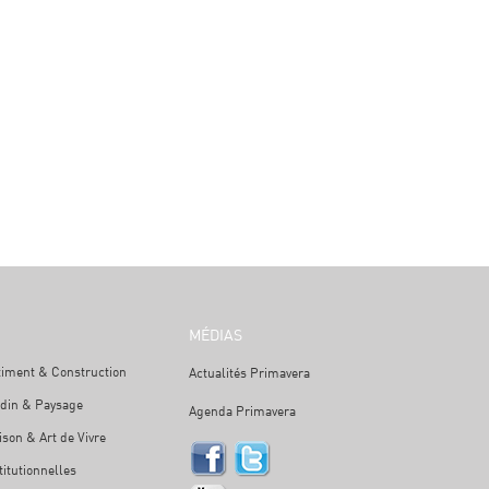
MÉDIAS
timent & Construction
Actualités Primavera
rdin & Paysage
Agenda Primavera
son & Art de Vivre
titutionnelles