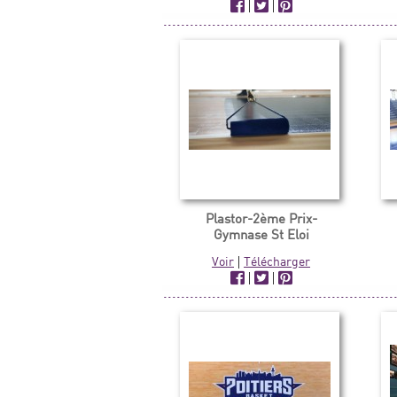
|
|
Plastor-2ème Prix-
Gymnase St Eloi
Voir
|
Télécharger
|
|