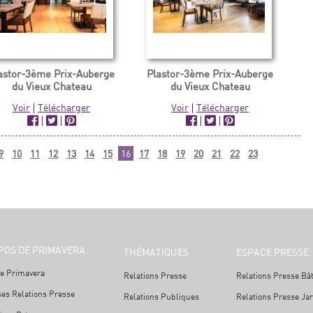
astor-3ème Prix-Auberge
Plastor-3ème Prix-Auberge
du Vieux Chateau
du Vieux Chateau
Voir
|
Télécharger
Voir
|
Télécharger
|
|
|
|
9
10
11
12
13
14
15
16
17
18
19
20
21
22
23
POS DE PRIMAVERA
THÉMATIQUES
ESPACE PRESSE
e Primavera
Relations Presse
Relations Presse Bâ
ses Relations Presse
Relations Publiques
Relations Presse Ja