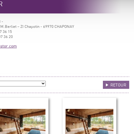
R
 -
 M.Berliet – ZI Chapotin - 69970 CHAPONAY
7 36 15
07 36 20
stor.com
RETOUR