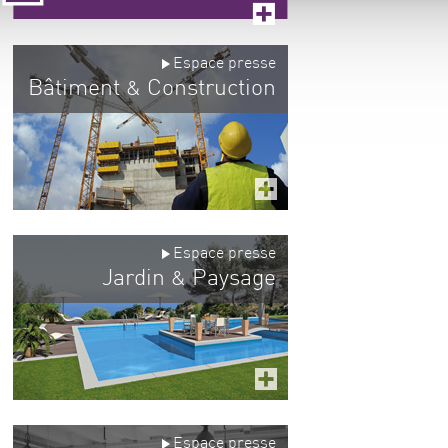
Espace presse
Bâtiment
Construction
&
Espace presse
Jardin
Paysage
&
Espace presse