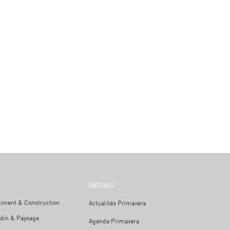
MÉDIAS
timent & Construction
Actualités Primavera
rdin & Paysage
Agenda Primavera