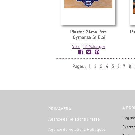
Plastor-2ème Prix-
Pl
Gymanse St Eloi
Voir
|
Télécharger
|
|
Pages :
1
2
3
4
5
6
7
8
A PRO
PRIMAVERA
L'agenc
Agence de Relations Presse
Experti
Agence de Relations Publiques