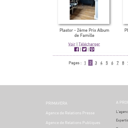
Plastor - 2ème Prix Album
P
de Famille
Voir
|
Télécharger
|
|
Pages :
1
2
3
4
5
6
7
8
A PRO
PRIMAVERA
L'agenc
Agence de Relations Presse
Experti
Agence de Relations Publiques