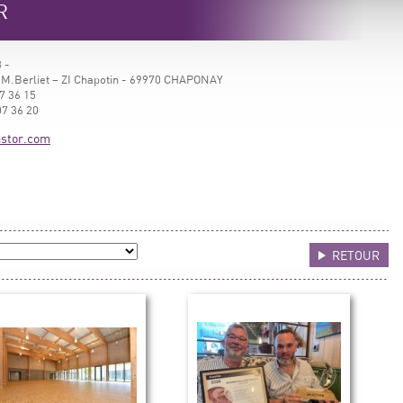
R
 -
 M.Berliet – ZI Chapotin - 69970 CHAPONAY
7 36 15
07 36 20
stor.com
RETOUR