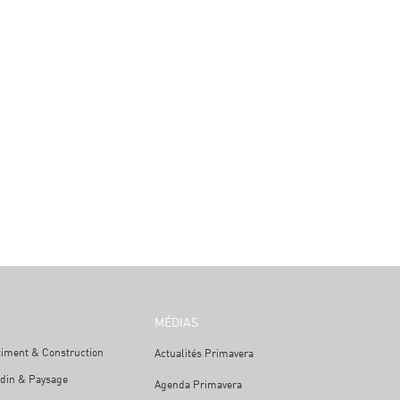
MÉDIAS
timent & Construction
Actualités Primavera
rdin & Paysage
Agenda Primavera