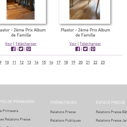
lastor - 2ème Prix Album
Plastor - 2ème Prix Album
de Famille
de Famille
Voir
|
Télécharger
Voir
|
Télécharger
|
|
|
|
9
10
11
12
13
14
15
16
17
18
19
20
21
22
23
POS DE PRIMAVERA
THÉMATIQUES
ESPACE PRESSE
e Primavera
Relations Presse
Relations Presse Bâ
ses Relations Presse
Relations Publiques
Relations Presse Ja