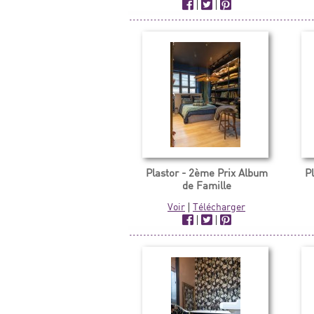
|
|
Plastor - 2ème Prix Album
P
de Famille
Voir
|
Télécharger
|
|