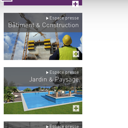
Espace presse
Bâtiment
Construction
&
Espace presse
Jardin
Paysage
&
Espace presse