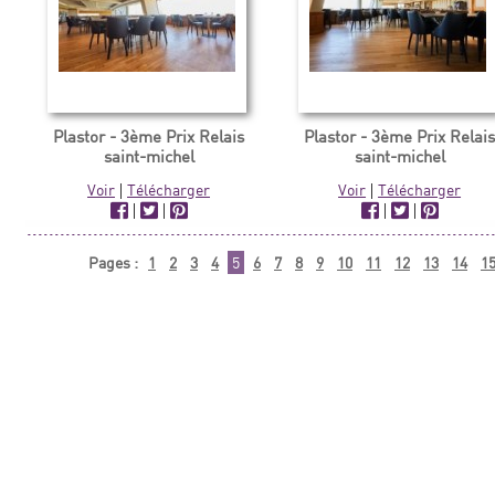
Plastor - 3ème Prix Relais
Plastor - 3ème Prix Relai
saint-michel
saint-michel
Voir
|
Télécharger
Voir
|
Télécharger
|
|
|
|
Pages :
1
2
3
4
5
6
7
8
9
10
11
12
13
14
1