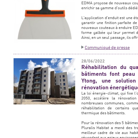
EDMA propose de nouveaux cout
enrichir sa gamme d'outils dédié
L'application d'enduit est une ét
garantir une finition parfaite de
nouveaux couteaux à enduire ED
forme galbée qui leur permet de
Ainsi, en un seul passage, ils off
Communiqué de presse
28/06/2022
Réhabilitation du qu
bâtiments font peau 
Ytong, une solution
rénovation énergétiqu
La loi énergie-climat, qui fixe l
2050, accélère la rénovatio
nombreuses communes, comme V
réhabilitation de certains qua
thermique des bâtiments.
Pour la rénovation des 5 bâtiment
Pluralis Habitat a mené des tr
meilleur cadre de vie aux habit
répondant aux enjeux environne