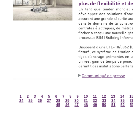
plus de flexibilité et d
En tant que leader mondial de
développer des solutions d'an
assurant une grande sécurité aux
dans le domaine de la construc
centrales électriques, de métros 
fischer a conçu une nouvelle gén
processus BIM (Building Informa
Disposant d'une ETE-18/0862 (E
fissuré, ce système de fixation
tiges d'ancrage prémontés en us
un réel gain de temps de pose. 
garantit des installations parfai
Communiqué de presse
1
2
3
4
5
6
7
8
9
10
11
12
13
14
1
24
25
26
27
28
29
30
31
32
33
34
35
3
45
46
47
48
49
50
51
52
5