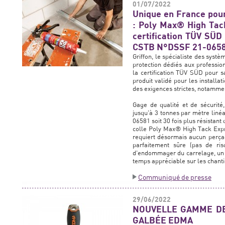
01/07/2022
Unique en France pour
: Poly Max® High Tack
certification TÜV SÜD
CSTB N°DSSF 21-065
Griffon, le spécialiste des syst
protection dédiés aux professio
la certification TÜV SÜD pour 
produit validé pour les installat
des exigences strictes, notamme
Gage de qualité et de sécurité
jusqu'à 3 tonnes par mètre liné
06581 soit 30 fois plus résistant
colle Poly Max® High Tack Expr
requiert désormais aucun perçage
parfaitement sûre (pas de ri
d'endommager du carrelage, un p
temps appréciable sur les chanti
Communiqué de presse
29/06/2022
NOUVELLE GAMME DE
GALBÉE EDMA