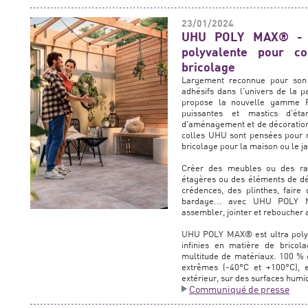
23/01/2024
UHU POLY MAX® - Un
polyvalente pour co
bricolage
Largement reconnue pour son 
adhésifs dans l'univers de la p
propose la nouvelle gamme 
puissantes et mastics d'éta
d'aménagement et de décoration. 
colles UHU sont pensées pour r
bricolage pour la maison ou le ja
Créer des meubles ou des ran
étagères ou des éléments de dé
crédences, des plinthes, faire 
bardage... avec UHU POLY MA
assembler, jointer et reboucher 
UHU POLY MAX® est ultra polyval
infinies en matière de bricol
multitude de matériaux. 100 % 
extrêmes (-40°C et +100°C), e
extérieur, sur des surfaces humi
Communiqué de presse