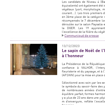
Les candidats de Niveau 4 (Ba
équivalents) ont également été 
végétaux (port, morphologie, mu
courant...). Les trois premiers
en 3ème place de la catégorie
récompensés le 7 décembre lors
déroulée sur le salon Paysalia
la DGER. Les 19 apprenants
l'excellence de la filière du végé
Communiqué de presse
13/12/2023
Le sapin de Noël de l'
à l'honneur
La Présidence de la République 
confiance à VALHOR, l’Interpr
fleuristerie et du paysage, et à
(AFSNN) pour la mise en place d
Sélectionné avec soin par les s
le symbole du savoir-faire des p
de nombreuses années d’entret
équilibre parfait, formes harmoni
y a plus de 23 ans dans une pép
m d’envergure, reflète l’excell