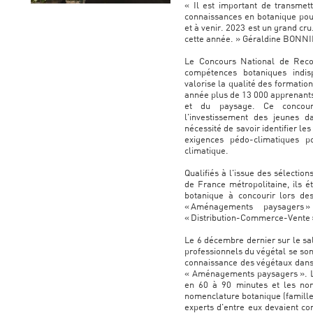
« Il est important de transme
connaissances en botanique pou
et à venir. 2023 est un grand cru
cette année. » Géraldine BONNIE
Le Concours National de Reco
compétences botaniques indis
valorise la qualité des formati
année plus de 13 000 apprenants
et du paysage. Ce concours
l'investissement des jeunes d
nécessité de savoir identifier les
exigences pédo-climatiques 
climatique.
Qualifiés à l'issue des sélecti
de France métropolitaine, ils 
botanique à concourir lors des
« Aménagements paysagers » 
« Distribution-Commerce-Vente 
Le 6 décembre dernier sur le sa
professionnels du végétal se son
connaissance des végétaux dans 
« Aménagements paysagers ». Les
en 60 à 90 minutes et les nom
nomenclature botanique (famill
experts d'entre eux devaient co