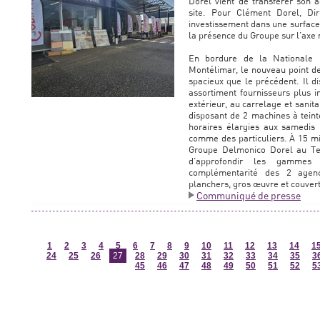
Dorel vient de transférer son
site. Pour Clément Dorel, Di
investissement dans une surface
la présence du Groupe sur l’axe
En bordure de la Nationale 
Montélimar, le nouveau point de
spacieux que le précédent. Il d
assortiment fournisseurs plus i
extérieur, au carrelage et sanita
disposant de 2 machines à teinte
horaires élargies aux samedis
comme des particuliers. À 15 mi
Groupe Delmonico Dorel au Tei
d’approfondir les gammes 
complémentarité des 2 agenc
planchers, gros œuvre et couver
Communiqué de presse
1
2
3
4
5
6
7
8
9
10
11
12
13
14
1
24
25
26
27
28
29
30
31
32
33
34
35
3
45
46
47
48
49
50
51
52
5