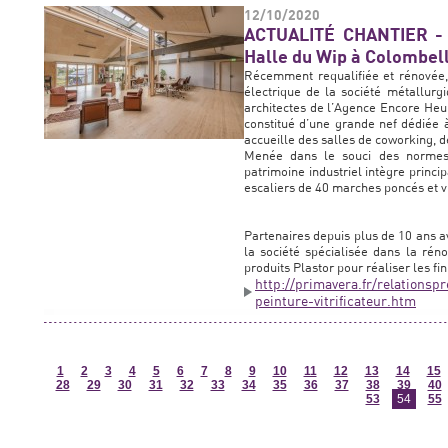
12/10/2020
ACTUALITÉ CHANTIER - L
Halle du Wip à Colombell
Récemment requalifiée et rénovée, 
électrique de la société métallur
architectes de l’Agence Encore Heu
constitué d’une grande nef dédiée à
accueille des salles de coworking, de
Menée dans le souci des normes 
patrimoine industriel intègre princ
escaliers de 40 marches poncés et vi
Partenaires depuis plus de 10 ans
la société spécialisée dans la rénov
produits Plastor pour réaliser les fin
http://primavera.fr/relationsp
peinture-vitrificateur.htm
1
2
3
4
5
6
7
8
9
10
11
12
13
14
15
28
29
30
31
32
33
34
35
36
37
38
39
40
53
54
55