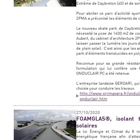
Extrême de Capbreton (40) et de so
Pour abriter ce parc d’activité spor
2PMA a préconisé les éléments de
Le nouveau skate park de Capbreton
nécessité la pose de 1600 m2 de cou
Aubert, du cabinet d’architecture 2P
laisser passer la lumière les jours
de plein soleil. C’est ainsi que les
park d’éléments translucides en po
Reconnue pour sa grande résistan
formulation qui lui confère une
ONDUCLAIR PC a été retenue.
L’entreprise landaise GEROARI, qui 
choisie pour conduire les travaux.
http://www.primavera.fr/ondul
onduclair.htm
27/10/2020
FOAMGLAS®, isolant t
solaires
La loi Énergie et Climat du 8 no
énergétique française afin d’atte