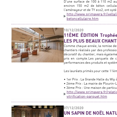
D'une surface de 100 à 110 m2 au s
environ 150 m2 de béton cellulair
l'aménageur et de TY eco2, ont opté
http://www.primavera.fr/xella
betoncellulaire.htm
10/12/2020
11ÈME ÉDITION Trophée
LES PLUS BEAUX CHANTI
Comme chaque année, la remise des tr
chantiers réalisés par des professi
décoratif du chantier, mais égalemen
pris en compte.Les parquets de ce
performances des produits et systè
Les lauréats primés pour cette 11ème
• 1er Prix : La Grande Halle du Wip 
• 2ème Prix : La mairie de Plourin-L
• 3ème Prix : Une maison de particul
http://www.primavera.fr/relat
vitrification-parquet.htm
07/12/2020
UN SAPIN DE NOËL NAT