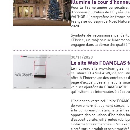
illumine la cour d’honneu
Pour la 13ème année consécutive, u
d’honneur du Palais de l’Élysée. La
VAL’HOR, l’Interprofession française 
Française du Sapin de Noël Naturel 
2020.
Symbole de reconnaissance de tout
l’Élysée, un majestueux Nordmann, 
engagée dans la démarche qualité “
30/11/2020
Le site Web FOAMGLAS fa
Le nouveau site www.foamglas.fr ré
cellulaire FOAMGLAS®, de son utili
offre à l’internaute des entrées et d
page d’accueil, des animations visue
valeurs ajoutées du FOAMGLAS® : Pr
qui invitent les internautes à déco
L’isolant en verre cellulaire FOAMG
de verre hermétiquement closes. Il 
à la compression, étanchéité à l’e
apporte des solutions d’isolation 
d’accueil du site, différentes rubr
l’information recherchée. Par exe
clarté sur le produit et ses propriétés