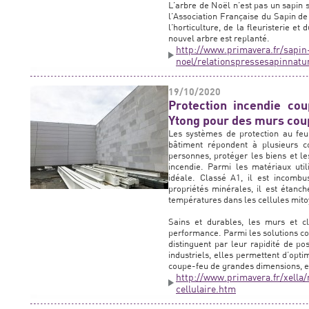
L’arbre de Noël n’est pas un sapin 
l’Association Française du Sapin d
l’horticulture, de la fleuristerie 
nouvel arbre est replanté.
http://www.primavera.fr/sapin
noel/relationspressesapinnat
19/10/2020
Protection incendie co
Ytong pour des murs cou
Les systèmes de protection au feu
bâtiment répondent à plusieurs c
personnes, protéger les biens et l
incendie. Parmi les matériaux uti
idéale. Classé A1, il est incombu
propriétés minérales, il est étanc
températures dans les cellules mit
Sains et durables, les murs et cl
performance. Parmi les solutions c
distinguent par leur rapidité de po
industriels, elles permettent d’opt
coupe-feu de grandes dimensions, et
http://www.primavera.fr/xella
cellulaire.htm