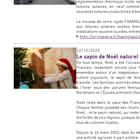
réglementation thermique incite n
toitures solaires, en neuf comme 
nouvelles toitures productrices d’én
La mousse de verre rigide FOAMGLAS
aux toitures solaires isolées t
installations souvent lourdes, entret
http://primavera.fr/foamglasp
22/10/2020
Le sapin de Noël naturel 
De tout temps, Noël a été l’occasio
Français ressentent encore plus f
ensemble autour d’un majestueux s
culture populaire, le sapin de No
d’année. Les familles sont très att
à l’hiver sous des parures féeriq
Nordmann et l’Épicéa prennent chaq
Noël reste dans le cœur des França
Chaque famille possède ses rituels p
Noël… et le sapin naturel, qui reste
les forêts de nos régions, puisque l
tous de cultures locales.
Depuis le 24 mars 2003, date du dé
une activité agricole à part entière