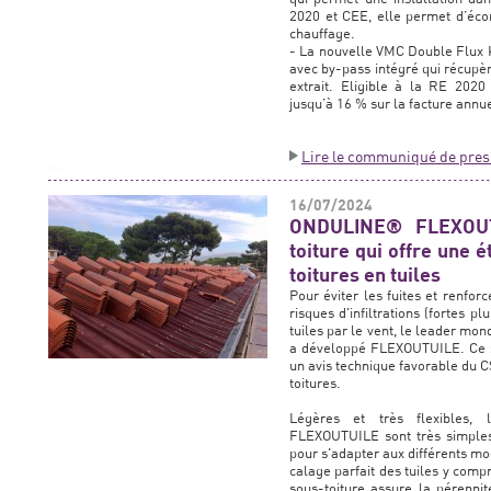
2020 et CEE, elle permet d’éco
chauffage.
- La nouvelle VMC Double Flux
avec by-pass intégré qui récupèr
extrait. Eligible à la RE 202
jusqu’à 16 % sur la facture annu
Lire le communiqué de pres
16/07/2024
ONDULINE® FLEXOUT
toiture qui offre une 
toitures en tuiles
Pour éviter les fuites et renforc
risques d'infiltrations (fortes p
tuiles par le vent, le leader mo
a développé FLEXOUTUILE. Ce sy
un avis technique favorable du C
toitures.
Légères et très flexibles,
FLEXOUTUILE sont très simples 
pour s'adapter aux différents mod
calage parfait des tuiles y com
sous-toiture assure la pérenni