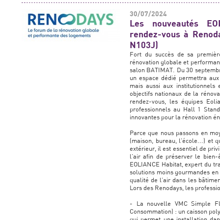
30/07/2024
Les nouveautés EO
rendez-vous à Reno
N103J)
Fort du succès de sa premièr
rénovation globale et performan
salon BATIMAT. Du 30 septembre 
un espace dédié permettra aux 
mais aussi aux institutionnels 
objectifs nationaux de la rénov
rendez-vous, les équipes Eolia
professionnels au Hall 1 Stand
innovantes pour la rénovation é
Parce que nous passons en moy
(maison, bureau, l’école...) et q
extérieur, il est essentiel de pr
l’air afin de préserver le bien
EOLIANCE Habitat, expert du trai
solutions moins gourmandes en é
qualité de l’air dans les bâtime
Lors des Renodays, les professi
- La nouvelle VMC Simple Fl
Consommation) : un caisson polyva
qui permet une installation dan