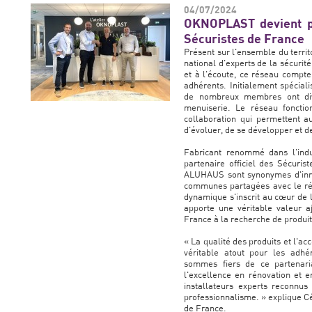
04/07/2024
OKNOPLAST devient pa
Sécuristes de France
Présent sur l'ensemble du territ
national d'experts de la sécurité
et à l'écoute, ce réseau compte
adhérents. Initialement spécial
de nombreux membres ont diver
menuiserie. Le réseau fonctio
collaboration qui permettent a
d'évoluer, de se développer et 
Fabricant renommé dans l'ind
partenaire officiel des Sécur
ALUHAUS sont synonymes d'innov
communes partagées avec le rés
dynamique s'inscrit au cœur de
apporte une véritable valeur 
France à la recherche de produ
« La qualité des produits et l
véritable atout pour les adh
sommes fiers de ce partenaria
l'excellence en rénovation et e
installateurs experts reconnus 
professionnalisme. » explique C
de France.