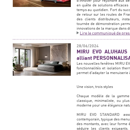
d'innover pour répondre aux be
en quête de solutions efficaces
temps au quotidien. Fort du succ
de retour sur les routes de Fr
des clients distributeurs, inst
tournée de démonstration permet
innovations de la marque dans di
Lire le communiqué de pres
28/06/2024
MIRU EVO ALUHAUS -
alliant PERSONNALIS
Les nouvelles fenêtres MIRU E
fonctionnalités et isolation th
permet d'adapter la menuiserie à
Une vision, trois styles
Chaque modèle de la gamme
classique, minimaliste, ou plus
moderne pour une élégance natur
MIRU EVO STANDARD associ
contemporain, typique des menui
des montants, avec leur forme é
séduire les clients exigeant