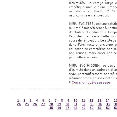
dissimulés, un vitrage large 
esthétique unique d'une grand
modèle de la collection MIRU E
neuf comme en rénovation.
MIRU EVO STEEL est une solutio
du profilé fait référence à l'est
des bâtiments industriels. Les p
l'architecture résidentielle m
cours de rénovation. Le style d
dans l'architecture ancienne p
collection se caractérise non s
anguleuses, mais aussi par ses
paumelles cachées.
MIRU EVO HIDDEN, au design m
dissimulé dans un cadre en alumi
style particulièrement adapté
ultramodernes. Leur aspect épur
Communiqué de presse
1
2
3
4
5
6
7
8
9
10
11
12
13
14
1
24
25
26
27
28
29
30
31
32
33
34
35
3
45
46
47
48
49
50
51
52
5