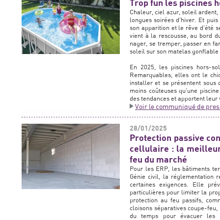
Trop fun les piscines h
Chaleur, ciel azur, soleil ardent,
longues soirées d'hiver. Et puis
son apparition et le rêve d'été 
vient à la rescousse, au bord du
nager, se tremper, passer en fa
soleil sur son matelas gonflable 
En 2025, les piscines hors-sol
Remarquables, elles ont le chic
installer et se présentent sous d
moins coûteuses qu'une piscine 
des tendances et apportent leur 
Voir le communiqué de pres
28/01/2025
Protection passive con
cellulaire : la meille
feu du marché
Pour les ERP, les bâtiments tert
Génie civil, la réglementation r
certaines exigences. Elle pré
particulières pour limiter la p
protection au feu passifs, co
cloisons séparatives coupe-feu, 
du temps pour évacuer les p