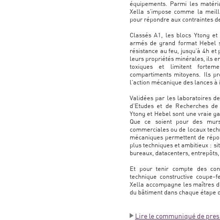
équipements. Parmi les matériau
Xella s’impose comme la meil
pour répondre aux contraintes de
Classés A1, les blocs Ytong et
armés de grand format Hebel s
résistance au feu, jusqu’à 4h e
leurs propriétés minérales, ils
toxiques et limitent fortem
compartiments mitoyens. Ils pr
l’action mécanique des lances à
Validées par les laboratoires d
d’Etudes et de Recherches de l
Ytong et Hebel sont une vraie ga
Que ce soient pour des murs
commerciales ou de locaux techn
mécaniques permettent de répond
plus techniques et ambitieux : si
bureaux, datacenters, entrepôts,
Et pour tenir compte des cont
technique constructive coupe-f
Xella accompagne les maîtres d’
du bâtiment dans chaque étape d
Lire le communiqué de pres