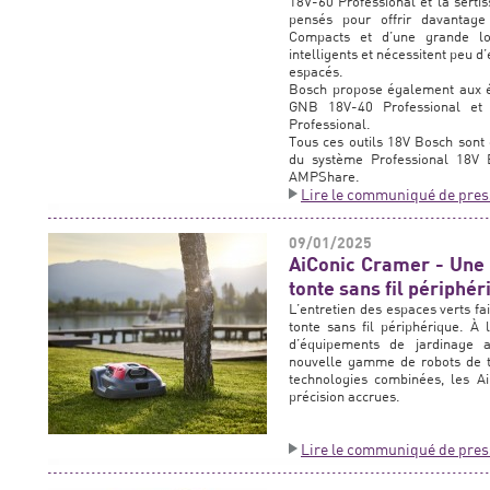
18V-60 Professional et la serti
pensés pour offrir davantage 
Compacts et d’une grande lo
intelligents et nécessitent peu d
espacés.
Bosch propose également aux él
GNB 18V-40 Professional et 
Professional.
Tous ces outils 18V Bosch sont 
du système Professional 18V B
AMPShare.
Lire le communiqué de pres
09/01/2025
AiConic Cramer - Une 
tonte sans fil périphér
L’entretien des espaces verts fai
tonte sans fil périphérique. À 
d’équipements de jardinage 
nouvelle gamme de robots de ton
technologies combinées, les A
précision accrues.
Lire le communiqué de pres