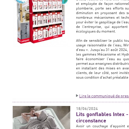
et employée de façon rationnel
plomberie, porte ses efforts s
diminution en proposant des so
nombreux mécanismes et techno
pour éviter le gaspillage de l'ea
de l'entreprise, qui apporten
écologiques du moment.
Afin de sensibiliser le public 
usage raisonnable de l'eau, W
d'eau ». Jusqu'au 31 août 2024, 
les gammes Mécanisme et Hydro
faire économiser l'eau au quo
permet aux enseignes distributri
en installant des mises en av
clients, de leur côté, sont invit
sous condition d'achat préalable 
Lire le communiqué de pres
18/06/2024
Lits gonflables Intex
circonstance
Avoir un couchage d'appoint e