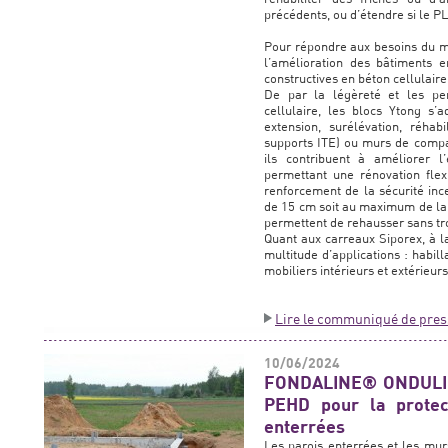
précédents, ou d’étendre si le PL
Pour répondre aux besoins du ma
l’amélioration des bâtiments e
constructives en béton cellulair
De par la légèreté et les pe
cellulaire, les blocs Ytong s’
extension, surélévation, réhabi
supports ITE) ou murs de compar
ils contribuent à améliorer l
permettant une rénovation flex
renforcement de la sécurité inc
de 15 cm soit au maximum de la r
permettent de rehausser sans tro
Quant aux carreaux Siporex, à la
multitude d’applications : habill
mobiliers intérieurs et extérieurs
Lire le communiqué de pres
10/06/2024
FONDALINE® ONDULIN
PEHD pour la protec
enterrées
Les parois enterrées et les mu