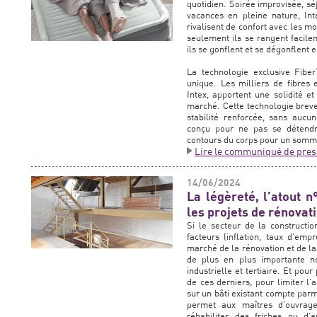
quotidien. Soirée improvisée, sé
vacances en pleine nature, In
rivalisent de confort avec les m
seulement ils se rangent facile
ils se gonflent et se dégonflent 
La technologie exclusive Fibe
unique. Les milliers de fibres 
Intex, apportent une solidité et
marché. Cette technologie breve
stabilité renforcée, sans aucu
conçu pour ne pas se détendr
contours du corps pour un sommei
Lire le communiqué de pres
14/06/2024
La légèreté, l’atout n
les projets de rénovati
Si le secteur de la constructio
facteurs (inflation, taux d’empru
marché de la rénovation et de la
de plus en plus importante n
industrielle et tertiaire. Et pou
de ces derniers, pour limiter l’a
sur un bâti existant compte parmi
permet aux maîtres d’ouvrage
réhabiliter des friches ou d’