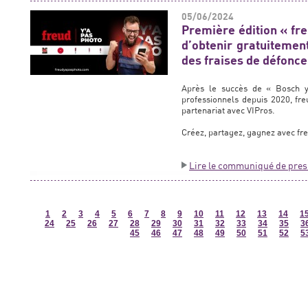
05/06/2024
Première édition « fre
d’obtenir gratuitemen
des fraises de défonc
Après le succès de « Bosch y’
professionnels depuis 2020, fre
partenariat avec VIPros.
Créez, partagez, gagnez avec fre
Lire le communiqué de pres
1
2
3
4
5
6
7
8
9
10
11
12
13
14
1
24
25
26
27
28
29
30
31
32
33
34
35
3
45
46
47
48
49
50
51
52
5