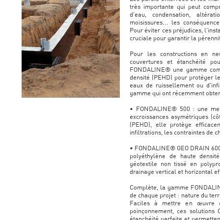
très importante qui peut compro
d'eau, condensation, altérat
moisissures... les conséquenc
Pour éviter ces préjudices, l'ins
cruciale pour garantir la pérennit
Pour les constructions en ne
couvertures et étanchéité po
FONDALINE® une gamme compl
densité (PEHD) pour protéger le
eaux de ruissellement ou d'inf
gamme qui ont récemment obtenu
• FONDALINE® 500 : une memb
excroissances asymétriques (cô
(PEHD), elle protège efficace
infiltrations, les contraintes de c
• FONDALINE® GEO DRAIN 600 : u
polyéthylène de haute densit
géotextile non tissé en polyp
drainage vertical et horizontal ef
Complète, la gamme FONDALINE
de chaque projet : nature du terra
Faciles à mettre en œuvre e
poinçonnement, ces solutions 
étanchéité parfaite et permette