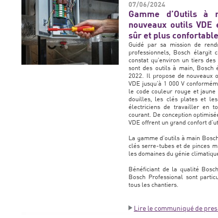
07/06/2024
Gamme d’Outils à m
nouveaux outils VDE e
sûr et plus confortabl
Guidé par sa mission de rendr
professionnels, Bosch élargit 
constat qu’environ un tiers des 
sont des outils à main, Bosch
2022. Il propose de nouveaux out
VDE jusqu’à 1 000 V conforméme
le code couleur rouge et jaune 
douilles, les clés plates et l
électriciens de travailler en 
courant. De conception optimisée
VDE offrent un grand confort d’ut
La gamme d’outils à main Bosch 
clés serre-tubes et de pinces mu
les domaines du génie climatique
Bénéficiant de la qualité Bosc
Bosch Professional sont partic
tous les chantiers.
Lire le communiqué de pres