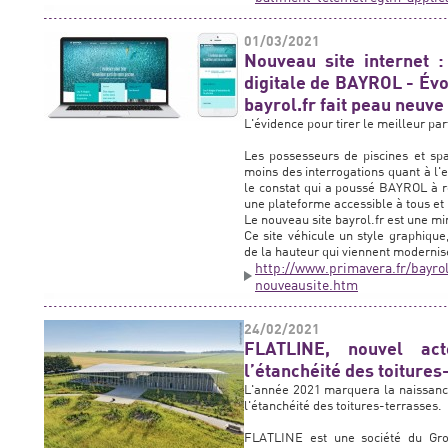
01/03/2021
Nouveau site internet :
digitale de BAYROL - Évol
bayrol.fr fait peau neuve
L'évidence pour tirer le meilleur par
Les possesseurs de piscines et sp
moins des interrogations quant à l'e
le constat qui a poussé BAYROL à r
une plateforme accessible à tous et
Le nouveau site bayrol.fr est une min
Ce site véhicule un style graphiqu
de la hauteur qui viennent modernise
http://www.primavera.fr/bayro
nouveausite.htm
24/02/2021
FLATLINE, nouvel ac
l’étanchéité des toitures
L'année 2021 marquera la naissance
l'étanchéité des toitures-terrasses.
FLATLINE est une société du Gr