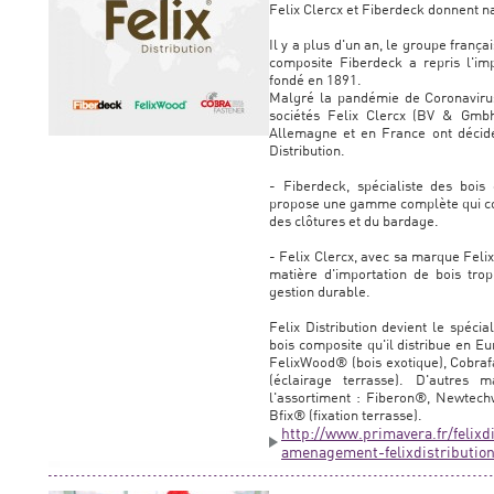
Felix Clercx et Fiberdeck donnent na
Il y a plus d'un an, le groupe frança
composite Fiberdeck a repris l'imp
fondé en 1891.
Malgré la pandémie de Coronavirus,
sociétés Felix Clercx (BV & Gmb
Allemagne et en France ont décidé 
Distribution.
- Fiberdeck, spécialiste des bois
propose une gamme complète qui co
des clôtures et du bardage.
- Felix Clercx, avec sa marque Fel
matière d'importation de bois trop
gestion durable.
Felix Distribution devient le spéci
bois composite qu'il distribue en 
FelixWood® (bois exotique), Cobrafa
(éclairage terrasse). D'autres 
l'assortiment : Fiberon®, Newtec
Bfix® (fixation terrasse).
http://www.primavera.fr/felixd
amenagement-felixdistributio