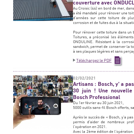
couverture avec ONDUC
Au Croisic (44) en bord de mer, dan
a été mandaté pour rénover une toit
d’années sur cette toiture de pl
corrosion et de fuites dus à la situa
Pour rénover cette toiture dans un b
Toitures, a préconisé les éléme
ONDULINE. Résistant à la corrosio
sandwich, permet de conserver la toi
à ses plaques légères et sans perçag
Téléchargez le PDF
02/02/2021
Artisans : Bosch, y' a pas
30 juin ! Une nouvelle 
Bosch Professional
Du 1er février au 30 juin 2021,
5000 outils sans-fil Bosch offerts, s
Après le succès de « Bosch, y'a pas
permis d'aider de nombreux prof
l'opération en 2021.
Avec la 2ème édition de l'opération 