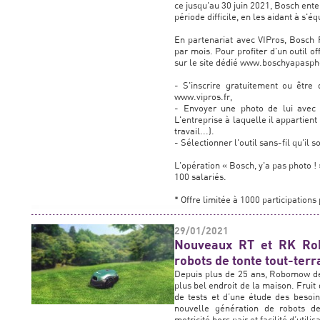
ce jusqu'au 30 juin 2021, Bosch ente
période difficile, en les aidant à s'éq
En partenariat avec VIPros, Bosch Pr
par mois. Pour profiter d'un outil of
sur le site dédié www.boschyapasph
- S'inscrire gratuitement ou être 
www.vipros.fr,
- Envoyer une photo de lui avec 2
L'entreprise à laquelle il appartien
travail...).
- Sélectionner l'outil sans-fil qu'il 
L'opération « Bosch, y'a pas photo !
100 salariés.
* Offre limitée à 1000 participations
29/01/2021
Nouveaux RT et RK Rob
robots de tonte tout-terr
Depuis plus de 25 ans, Robomow dév
plus bel endroit de la maison. Frui
de tests et d’une étude des besoin
nouvelle génération de robots 
motricité hors pair et facilité d’utilis