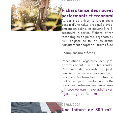
Fiskars lance des nouve
performants et ergonomiq
Au sortir de l’hiver, le jardin devi
besoin d’une taille prodiguée avec
entrent en scène, et doivent être 
sécateurs X-series Fiskars offr
technologies de pointe, ergonomie et
qu’il s’agisse de tailler les arb
parfaitement adaptés au travail à a
Champions multitâches
Ponctuations végétales des jar
s’entretiennent afin de les rendr
Partenaires de l’inspiration du jard
pour aérer un arbuste devenu trop 
raccourcir les branches trop longues 
tout aussi performants pour tailler
branches mortes ou des fleurs fanée
http://www.primavera.fr/fiska
jardinage-outils.htm
03/02/2021
Une toiture de 800 m2