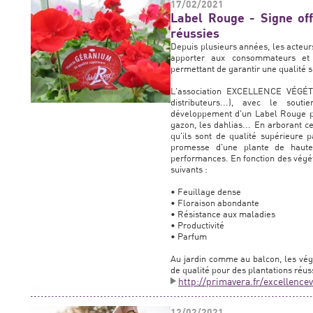
17/02/2021
Label Rouge - Signe off
réussies
Depuis plusieurs années, les acteurs
apporter aux consommateurs et a
permettant de garantir une qualité 
L'association EXCELLENCE VÉGÉTAL
distributeurs...), avec le sou
développement d'un Label Rouge pou
gazon, les dahlias... En arborant 
qu'ils sont de qualité supérieure 
promesse d'une plante de haute
performances. En fonction des végét
suivants :
• Feuillage dense
• Floraison abondante
• Résistance aux maladies
• Productivité
• Parfum
Au jardin comme au balcon, les vég
de qualité pour des plantations réus
http://primavera.fr/excellence
12/02/2021