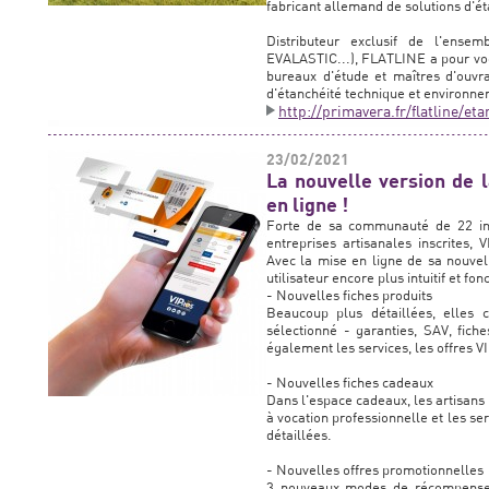
fabricant allemand de solutions d'é
Distributeur exclusif de l'en
EVALASTIC...), FLATLINE a pour voc
bureaux d'étude et maîtres d'ouvr
d'étanchéité technique et environne
http://primavera.fr/flatline/et
23/02/2021
La nouvelle version de 
en ligne !
Forte de sa communauté de 22 indu
entreprises artisanales inscrites,
Avec la mise en ligne de sa nouve
utilisateur encore plus intuitif et fo
- Nouvelles fiches produits
Beaucoup plus détaillées, elles c
sélectionné - garanties, SAV, fich
également les services, les offres V
- Nouvelles fiches cadeaux
Dans l'espace cadeaux, les artisans
à vocation professionnelle et les ser
détaillées.
- Nouvelles offres promotionnelles
3 nouveaux modes de récompense di