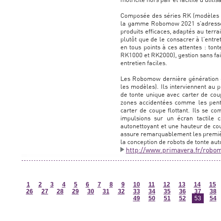
Composée des séries RK (modèles 
la gamme Robomow 2021 s’adresse a
produits efficaces, adaptés au terra
plutôt que de le consacrer à l’ent
en tous points à ces attentes : ton
RK1000 et RK2000), gestion sans fail
entretien faciles.
Les Robomow dernière génération c
les modèles). Ils interviennent au 
de tonte unique avec carter de cou
zones accidentées comme les pente
carter de coupe flottant. Ils se 
impulsions sur un écran tactile c
autonettoyant et une hauteur de c
assure remarquablement les premièr
la conception de robots de tonte aut
http://www.primavera.fr/robo
1
2
3
4
5
6
7
8
9
10
11
12
13
14
15
26
27
28
29
30
31
32
33
34
35
36
37
38
49
50
51
52
53
54